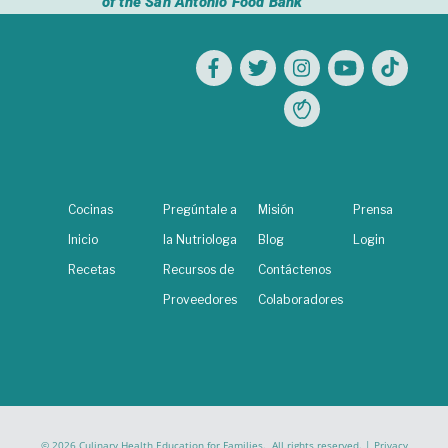
of the San Antonio Food Bank
Cocinas
Pregúntale a
Misión
Prensa
Inicio
la Nutriologa
Blog
Login
Recetas
Recursos de
Contáctenos
Proveedores
Colaboradores
© 2026 Culinary Health Education for Families. All rights reserved. |
Privacy