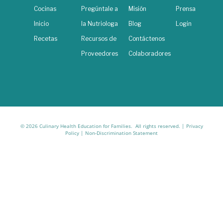
Cocinas
Pregúntale a
Misión
Prensa
Inicio
la Nutriologa
Blog
Login
Recetas
Recursos de
Contáctenos
Proveedores
Colaboradores
© 2026 Culinary Health Education for Families. All rights reserved. |
Privacy
Policy
|
Non-Discrimination Statement