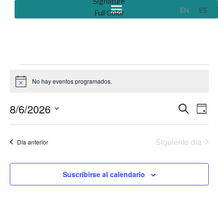
EN
ES
No hay eventos programados.
Aviso
8/6/2026
Navegac
Nav
Buscar
Día
de
de
Seleccionar
vist
fecha.
búsqued
Siguiente día
Día anterior
de
y
Eve
vistas
Suscribirse al calendario
de
Eventos