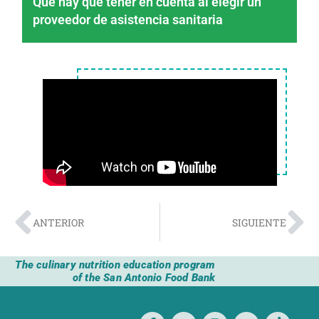
Qué hay que tener en cuenta al elegir un
proveedor de asistencia sanitaria
ANTERIOR
SIGUIENTE
The culinary nutrition education program
of the San Antonio Food Bank