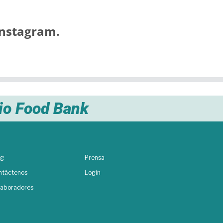
nstagram.
nio Food Bank
og
Prensa
ntáctenos
Login
laboradores