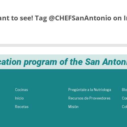
nt to see! Tag
@CHEFSanAntonio
on I
cation program of the San Anto
Cocinas
Pregúntale a la Nutriologa
Bl
Inicio
Recursos de Proveedores
Co
Recetas
Misión
Co