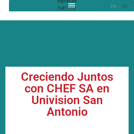
EN
ES
Creciendo Juntos
con CHEF SA en
Univision San
Antonio