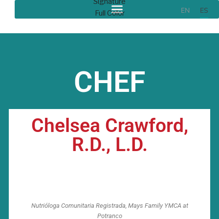
EN
ES
CHEF
Chelsea Crawford,
R.D., L.D.
Nutrióloga Comunitaria Registrada, Mays Family YMCA at
Potranco