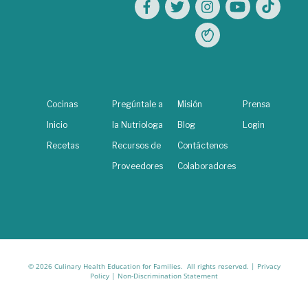
Cocinas
Pregúntale a
Misión
Prensa
Inicio
la Nutriologa
Blog
Login
Recetas
Recursos de
Contáctenos
Proveedores
Colaboradores
© 2026 Culinary Health Education for Families. All rights reserved. |
Privacy
Policy
|
Non-Discrimination Statement